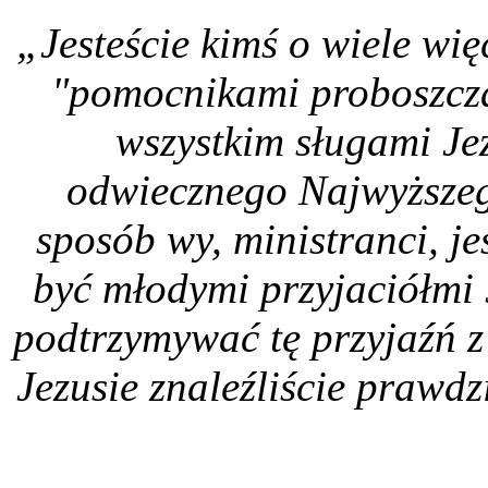
„Jesteście kimś o wiele wię
"pomocnikami proboszcza"
wszystkim sługami Je
odwiecznego Najwyższe
sposób wy, ministranci, je
być młodymi przyjaciółmi J
podtrzymywać tę przyjaźń 
Jezusie znaleźliście prawdz