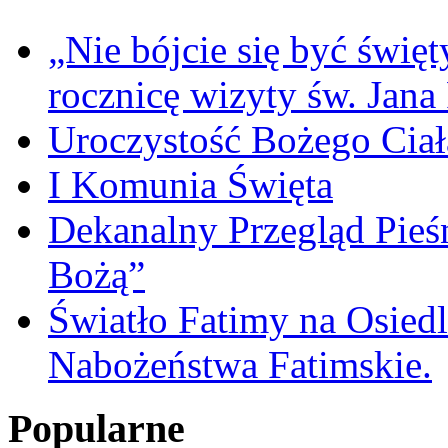
„Nie bójcie się być świę
rocznicę wizyty św. Jana
Uroczystość Bożego Ciał
I Komunia Święta
Dekanalny Przegląd Pie
Bożą”
Światło Fatimy na Osied
Nabożeństwa Fatimskie.
Popularne