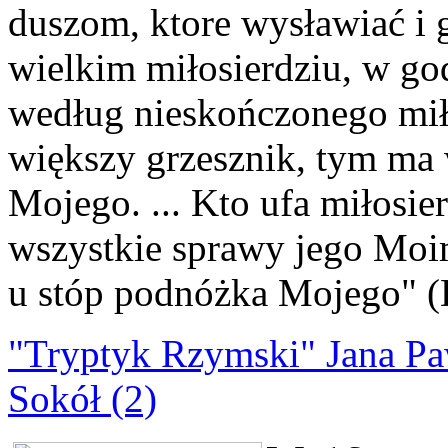
duszom, ktore wysławiać i
wielkim miłosierdziu, w god
według nieskończonego mił
większy grzesznik, tym ma 
Mojego. ... Kto ufa miłosie
wszystkie sprawy jego Moimi
u stóp podnóżka Mojego" (
"Tryptyk Rzymski" Jana Paw
Sokół (2)