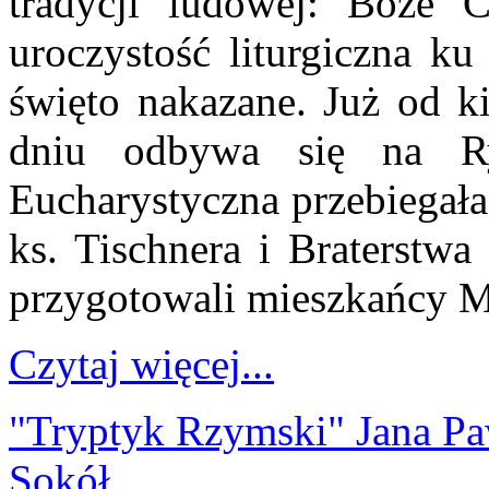
tradycji ludowej: Boże C
uroczystość liturgiczna ku
święto nakazane. Już od k
dniu odbywa się na R
Eucharystyczna przebiegała
ks. Tischnera i Braterstwa
przygotowali mieszkańcy Mo
Czytaj więcej...
"Tryptyk Rzymski" Jana Paw
Sokół