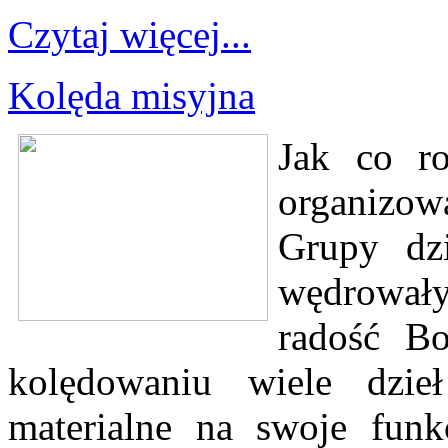
Czytaj więcej...
Kolęda misyjna
Jak co r
organizow
Grupy dz
wędrował
radość Bo
kolędowaniu wiele dzie
materialne na swoje funk