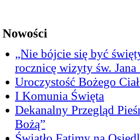
Nowości
„Nie bójcie się być świę
rocznicę wizyty św. Jana
Uroczystość Bożego Ciał
I Komunia Święta
Dekanalny Przegląd Pie
Bożą”
Światło Fatimy na Osied