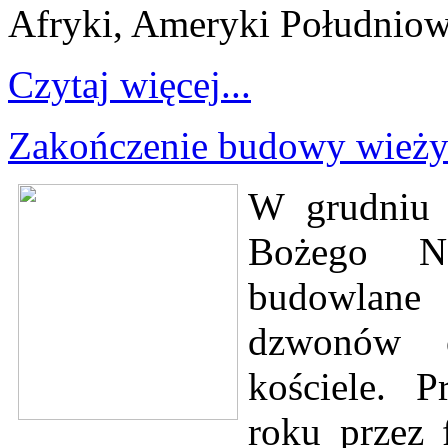
Afryki, Ameryki Południowe
Czytaj więcej...
Zakończenie budowy wież
W grudniu 
Bożego Na
budowlane
dzwonów 
kościele. P
roku przez 