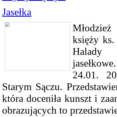
Jasełka
Młodzież 
księży ks.
Halady p
jasełkowe.
24.01. 
Starym Sączu. Przedstawie
która doceniła kunszt i za
obrazujących to przedstawie