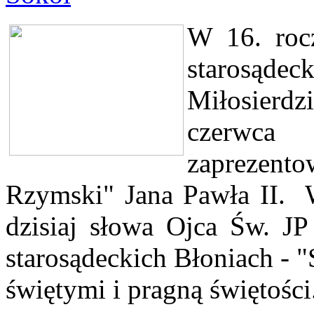
W 16. roc
starosądec
Miłosierd
czerwca
zaprezent
Rzymski" Jana Pawła II. 
dzisiaj słowa Ojca Św. J
starosądeckich Błoniach - "
świętymi i pragną świętości.