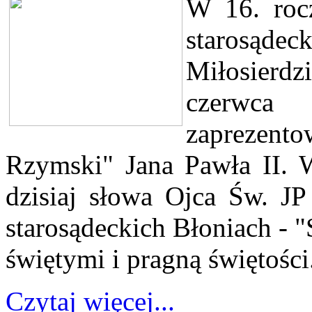
W 16. roc
starosądec
Miłosierd
czerwca
zaprezent
Rzymski" Jana Pawła II. 
dzisiaj słowa Ojca Św. J
starosądeckich Błoniach - "
świętymi i pragną świętości.
Czytaj więcej...