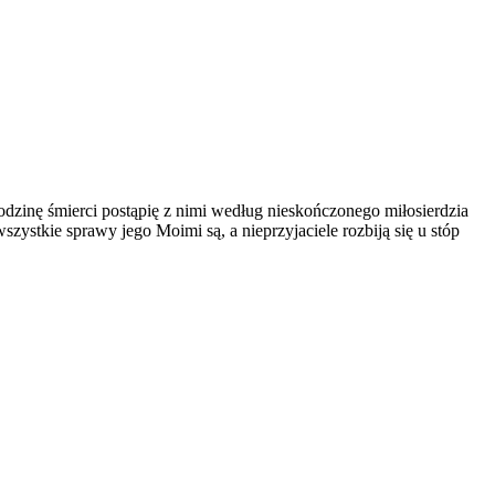
odzinę śmierci postąpię z nimi według nieskończonego miłosierdzia
zystkie sprawy jego Moimi są, a nieprzyjaciele rozbiją się u stóp