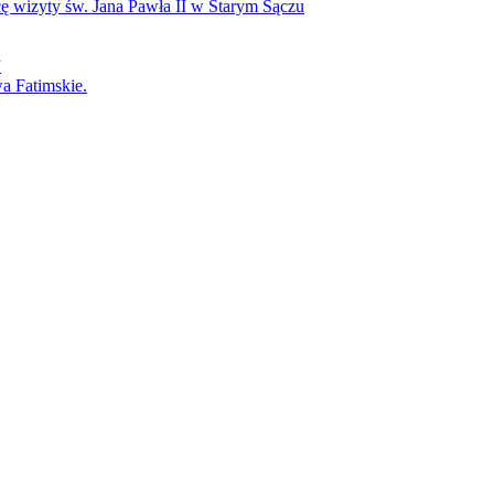
icę wizyty św. Jana Pawła II w Starym Sączu
”
a Fatimskie.