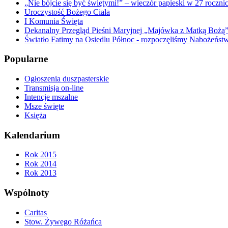
„Nie bójcie się być świętymi!” – wieczór papieski w 27 roczn
Uroczystość Bożego Ciała
I Komunia Święta
Dekanalny Przegląd Pieśni Maryjnej „Majówka z Matką Bożą
Światło Fatimy na Osiedlu Północ - rozpoczęliśmy Nabożeństw
Popularne
Ogłoszenia duszpasterskie
Transmisja on-line
Intencje mszalne
Msze święte
Księża
Kalendarium
Rok 2015
Rok 2014
Rok 2013
Wspólnoty
Caritas
Stow. Żywego Różańca