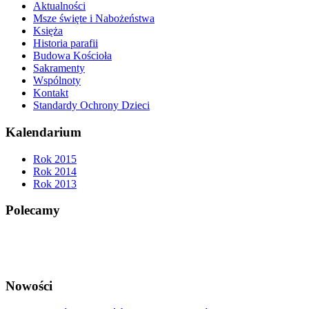
Aktualności
Msze święte i Nabożeństwa
Księża
Historia parafii
Budowa Kościoła
Sakramenty
Wspólnoty
Kontakt
Standardy Ochrony Dzieci
Kalendarium
Rok 2015
Rok 2014
Rok 2013
Polecamy
Nowości