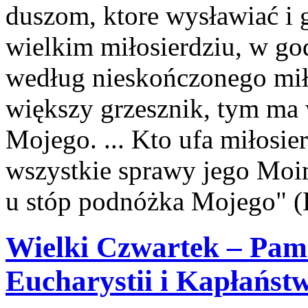
duszom, ktore wysławiać i
wielkim miłosierdziu, w god
według nieskończonego mił
większy grzesznik, tym ma 
Mojego. ... Kto ufa miłosie
wszystkie sprawy jego Moimi
u stóp podnóżka Mojego" (
Wielki Czwartek – Pam
Eucharystii i Kapłańst