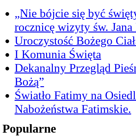
„Nie bójcie się być świę
rocznicę wizyty św. Jana
Uroczystość Bożego Ciał
I Komunia Święta
Dekanalny Przegląd Pie
Bożą”
Światło Fatimy na Osied
Nabożeństwa Fatimskie.
Popularne