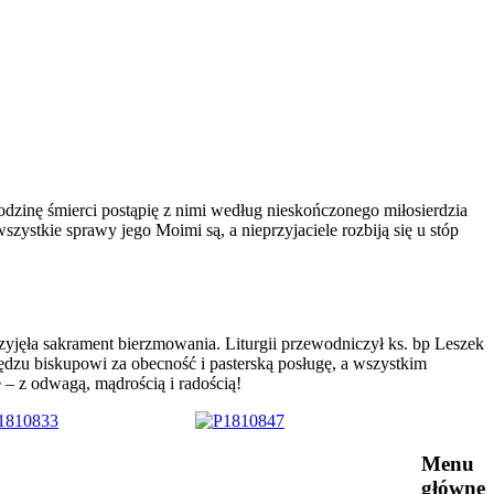
odzinę śmierci postąpię z nimi według nieskończonego miłosierdzia
zystkie sprawy jego Moimi są, a nieprzyjaciele rozbiją się u stóp
rzyjęła sakrament bierzmowania. Liturgii przewodniczył ks. bp Leszek
ędzu biskupowi za obecność i pasterską posługę, a wszystkim
– z odwagą, mądrością i radością!
Menu
główne