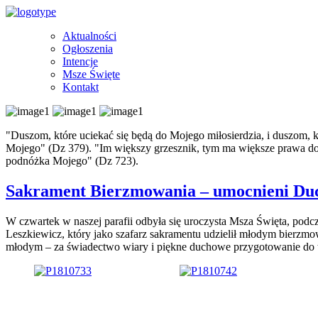
Aktualności
Ogłoszenia
Intencje
Msze Święte
Kontakt
"Duszom, które uciekać się będą do Mojego miłosierdzia, i duszom, 
Mojego" (Dz 379). "Im większy grzesznik, tym ma większe prawa do mi
podnóżka Mojego" (Dz 723).
Sakrament Bierzmowania – umocnieni D
W czwartek w naszej parafii odbyła się uroczysta Msza Święta, podcz
Leszkiewicz, który jako szafarz sakramentu udzielił młodym bierzmo
młodym – za świadectwo wiary i piękne duchowe przygotowanie do t