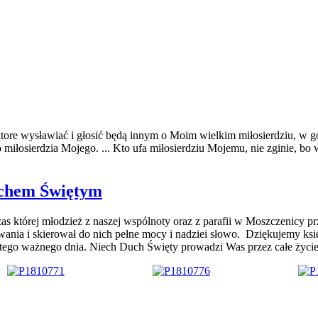
ktore wysławiać i głosić będą innym o Moim wielkim miłosierdziu, w g
łosierdzia Mojego. ... Kto ufa miłosierdziu Mojemu, nie zginie, bo ws
uchem Świętym
as której młodzież z naszej wspólnoty oraz z parafii w Moszczenicy p
wania i skierował do nich pełne mocy i nadziei słowo. Dziękujemy ksi
ego ważnego dnia. Niech Duch Święty prowadzi Was przez całe życie 