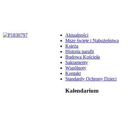
Aktualności
Msze święte i Nabożeństwa
Księża
Historia parafii
Budowa Kościoła
Sakramenty
Wspólnoty
Kontakt
Standardy Ochrony Dzieci
Kalendarium