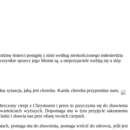
odzinę śmierci postąpię z nimi według nieskończonego miłosierdzia
zystkie sprawy jego Moimi są, a nieprzyjaciele rozbiją się u stóp
dna sytuacja, jaką jest choroba. Każda choroba przypomina nam,
hrzczony cierpi z Chrystusem i przez to przyczynia się do zbawienia
 i wartościach wyższych. Dopomaga mu w tym przyjęcie sakramentu
ludzi i zbawia nas prze ofiarę swoich cierpień.
iach, pomaga mu do zbawienia, pomaga wrócić do zdrowia, jeśli jest