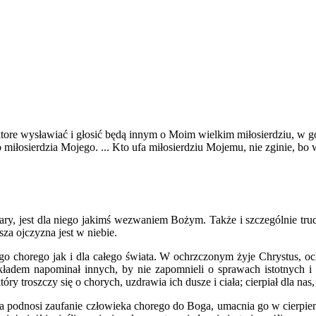
ktore wysławiać i głosić będą innym o Moim wielkim miłosierdziu, w g
łosierdzia Mojego. ... Kto ufa miłosierdziu Mojemu, nie zginie, bo ws
iary, jest dla niego jakimś wezwaniem Bożym. Także i szczególnie tru
za ojczyzna jest w niebie.
ego chorego jak i dla całego świata. W ochrzczonym żyje Chrystus, oc
ykładem napominał innych, by nie zapomnieli o sprawach istotnych
 troszczy się o chorych, uzdrawia ich dusze i ciała; cierpiał dla nas, 
a podnosi zaufanie człowieka chorego do Boga, umacnia go w cierpien