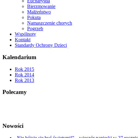
Eucharystia
Bierzmowanie
Małżeństwo
Pokuta
Namaszczenie chorych
Pogrzeb
Wspólnoty
Kontakt
Standardy Ochrony Dzieci
Kalendarium
Rok 2015
Rok 2014
Rok 2013
Polecamy
Nowości
„Nie bójcie się być świętymi!” – wieczór papieski w 27 roczn