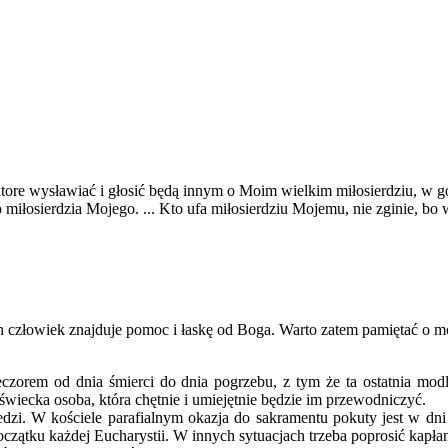
ktore wysławiać i głosić będą innym o Moim wielkim miłosierdziu, w g
łosierdzia Mojego. ... Kto ufa miłosierdziu Mojemu, nie zginie, bo ws
 człowiek znajduje pomoc i łaskę od Boga. Warto zatem pamiętać o mod
eczorem od dnia śmierci do dnia pogrzebu, z tym że ta ostatnia mod
wiecka osoba, która chętnie i umiejętnie będzie im przewodniczyć.
dzi. W kościele para­fialnym okazja do sakramentu pokuty jest w dn
oczątku każdej Eucharystii. W innych sytuacjach trzeba poprosić kapła