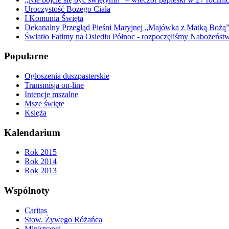
Uroczystość Bożego Ciała
I Komunia Święta
Dekanalny Przegląd Pieśni Maryjnej „Majówka z Matką Bożą
Światło Fatimy na Osiedlu Północ - rozpoczęliśmy Nabożeństw
Popularne
Ogłoszenia duszpasterskie
Transmisja on-line
Intencje mszalne
Msze święte
Księża
Kalendarium
Rok 2015
Rok 2014
Rok 2013
Wspólnoty
Caritas
Stow. Żywego Różańca
Ministranci