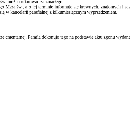
 św. można ofiarować za zmarłego.
o Msza św., a o jej terminie informuje się krewnych, znajomych i są
się w kancelarii parafialnej z kilkumiesięcznym wyprzedzeniem.
iędze cmentarnej. Parafia dokonuje tego na podstawie aktu zgonu wydan