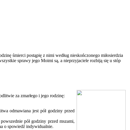
odzinę śmierci postąpię z nimi według nieskończonego miłosierdzia
zystkie sprawy jego Moimi są, a nieprzyjaciele rozbiją się u stóp
litwie za zmarłego i jego rodzinę:
litwa odmawiana jest pół godziny przed
i powszednie pół godziny przed mszami,
na o spo­wiedź indywidualnie.