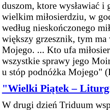
duszom, ktore wysławiać i
wielkim miłosierdziu, w god
według nieskończonego mił
większy grzesznik, tym ma 
Mojego. ... Kto ufa miłosie
wszystkie sprawy jego Moimi
u stóp podnóżka Mojego" (
"Wielki Piątek – Litur
W drugi dzień Triduum wspó